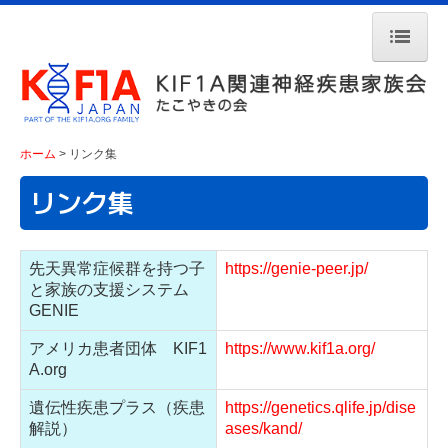
ホーム
当会について
ホーム
リンク集
ストーリー紹介
リンク集
規約
KIF1Aとは
先天異常症候群を持つ子
https://genie-peer.jp/
と家族の支援システム
活動内容
GENIE
メディア掲載
アメリカ患者団体 KIF1
https://www.kif1a.org/
A.org
入会・支援
遺伝性疾患プラス（疾患
https://genetics.qlife.jp/dise
リンク集
解説）
ases/kand/