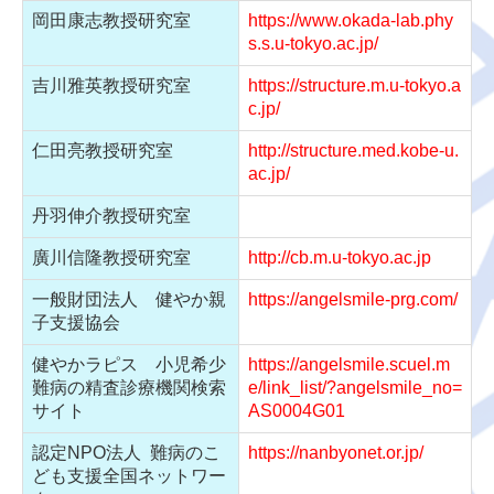
岡田康志教授研究室
https://www.okada-lab.phy
お問い合わせ
s.s.u-tokyo.ac.jp/
吉川雅英教授研究室
https://structure.m.u-tokyo.a
c.jp/
仁田亮教授研究室
http://structure.med.kobe-u.
ac.jp/
丹羽伸介教授研究室
廣川信隆教授研究室
http://cb.m.u-tokyo.ac.jp
一般財団法人 健やか親
https://angelsmile-prg.com/
子支援協会
健やかラピス 小児希少
https://angelsmile.scuel.m
難病の精査診療機関検索
e/
link_list/?angelsmile_no=
サイト
AS0004G0
1
認定NPO法人 難病のこ
https://nanbyonet.or.jp/
ども支援全国ネットワー